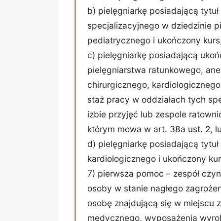
b) pielęgniarkę posiadającą tytuł
specjalizacyjnego w dziedzinie p
pediatrycznego i ukończony kurs,
c) pielęgniarkę posiadającą ukoń
pielęgniarstwa ratunkowego, anes
chirurgicznego, kardiologicznego
staż pracy w oddziałach tych sp
izbie przyjęć lub zespole ratow
którym mowa w art. 38a ust. 2, l
d) pielęgniarkę posiadającą tytuł
kardiologicznego i ukończony kur
7) pierwsza pomoc – zespół czy
osoby w stanie nagłego zagroż
osobę znajdującą się w miejscu 
medycznego, wyposażenia wyro