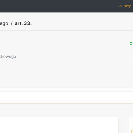
Ustawy
wego
art. 33.
O
ojskowego