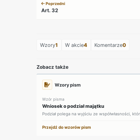
Poprzedni
Art. 32
Wzory
1
W akcie
4
Komentarze
0
Zobacz także
Wzory pism
Wzór pisma
Wniosek o podział majątku
Podział polega na wyjściu ze współwłasności, która
Przejdź do wzorów pism