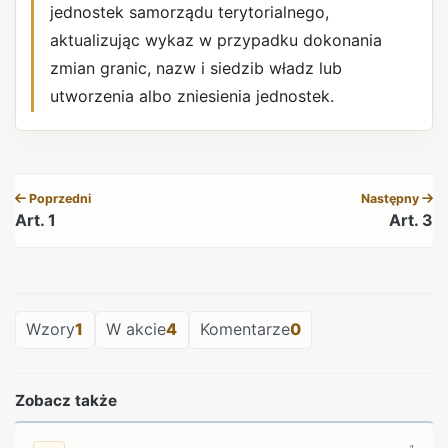
jednostek samorządu terytorialnego,
aktualizując wykaz w przypadku dokonania
zmian granic, nazw i siedzib władz lub
utworzenia albo zniesienia jednostek.
REKLAMA
Poprzedni
Następny
Art. 1
Art. 3
REKLAMA
Wzory
1
W akcie
4
Komentarze
0
Zobacz także