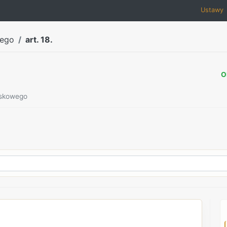
Ustawy
wego
art. 18.
O
ojskowego