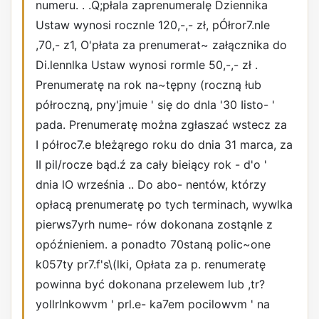
numeru. . .Q;płala zaprenumeralę Dziennika
Ustaw wynosi rocznIe 120,-,- zł, pÓłror7.nle
,70,- z1, O'płata za prenumerat~ załącznika do
Di.lennlka Ustaw wynosi rormle 50,-,- zł .
Prenumeratę na rok na~tępny (roczną łub
półroczną, pny'jmuie ' się do dnIa '30 Iisto- '
pada. Prenumeratę można zgłaszać wstecz za
I półroc7.e b!eżąrego roku do dnia 31 marca, za
II pil/rocze bąd.ź za cały bieiący rok - d'o '
dnia lO września .. Do abo- nentów, którzy
opłacą prenumeratę po tych terminach, wywlka
pierws7yrh nume- rów dokonana zostąnle z
opóźnieniem. a ponadto 70staną polic~one
k057ty pr7.f's\(lki, Opłata za p. renumeratę
powinna być dokonana przelewem lub ,tr?
yollrlnkowvm ' prl.e- ka7em pocilowvm ' na