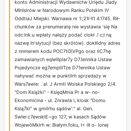
konto Administracji Wydawnictw Uriędu Jlady
MInIslrów w Narodowym Ranku Polskim IV
OddtiaJ Miejski. Warnawa nr 1:;21l·!l1 4.1745. Rił­
chunków za prenumeratę nie wystawia 'się Na
odc:lnk.u wpłaty nałqży podać clokł .! c;I­ ną
nazwę In'slytucj! (bez skrótów). dokłlldny adres
z nnmerem kodu POC7tO\VPgo oraz IiC7hę
zamawianych eqlelllplar7y D7.lennika Ustaw
Pojedyncze eg7empliITze D71ennlka Ustaw
nahywać można w punktilrh sprzedaży w
Wars7awle: . al. J Armtl Woiska Polskiego 2/4.
"Dom Książki" - KsięqMnia Pr a w- no-
Ekonomlcina - ul. Znrawla l, kiosk "Domu
Kslą7kl" w gmilrhu sądów':" al. Gen.
Swler.c7ewsklE~go 127, w kasach Sądów
WojewóMklrh w: Białym.foku, I< iIł o- lonej