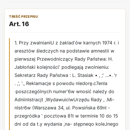
TREŚĆ PRZEPISU
Art. 16
1. Przy zwalnianiU z żaklad'ów karnych 1974 r. i
aresztów śledczych na podstawie amnestii w
pierwszej Przewodniczący Rady Państwa: H.
Jabłoński kolejności' podlegają zwolnieniu:
Sekretarz Rady Państwa : L. Stasiak • , ;' ...•. 'r
. ,', '., Reklamacje s powodu nledorę.c7enla
·poszczególnych numer'6w wnosić należy do
Adniinlstracjt ,WydawuiclwUrzędu Rady , .Mi-
nlstr6w (Warszawa 34, ul. Powsińska 69nl -
przegródka ' pocztowa 81l w terminie 10 do 15
dni od da t.y wydania ,na- stępneqo koleJnego