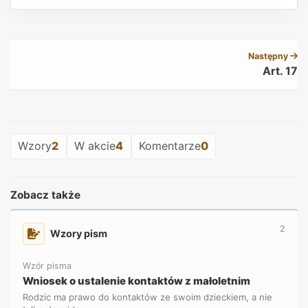
REKLAMA
Następny
Art. 17
REKLAMA
Wzory
2
W akcie
4
Komentarze
0
Zobacz także
2
Wzory pism
Wzór pisma
Wniosek o ustalenie kontaktów z małoletnim
Rodzic ma prawo do kontaktów ze swoim dzieckiem, a nie