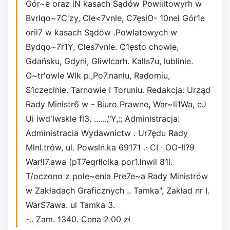
Gór~e oraz iN kasach Sądów Powiiltowyrh w
Bvrlqo~7C'zy, Cle<7vnle, C7ęslO- 10nel Gór1e
oril7 w kasach Sądów .Powlatowych w
Bydqo~7r1Y, Cles7vnle. C1ęsto­ chowie,
Gdańsku, Gdyni, GliwIcarh. Kalls7u, lublinie.
O~tr'owle Wlk p.,Po7.nanlu, Radomiu,
S1czeclnie. Tarnowie I Toruniu. Redakcja: Urząd
Rady Ministr6 w - Biuro Prawne, War~li1Wa, eJ
Ui iwd'lwskle fl3. ......,"Y,:; Administracja:
Administracia Wydawnictw . Ur7ędu Rady
Mlnl.trów, ul. Powslń.ka 69171 .· CI · OO-!l?9
War!l7.awa (pT7eqrłlclka por1.lnwil 81l.
T/oczono z pole~enla Pre7e~a Rady Ministrów
w Zakładach Graficznych .. Tamka", Zakład nr I.
WarS7awa. ul Tamka 3.
-.. Zam. 1340. Cena 2.00 zł