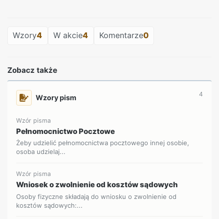
REKLAMA
Wzory
4
W akcie
4
Komentarze
0
Zobacz także
4
Wzory pism
Wzór pisma
Pełnomocnictwo Pocztowe
Żeby udzielić pełnomocnictwa pocztowego innej osobie,
osoba udzielaj...
Wzór pisma
Wniosek o zwolnienie od kosztów sądowych
Osoby fizyczne składają do wniosku o zwolnienie od
kosztów sądowych:...