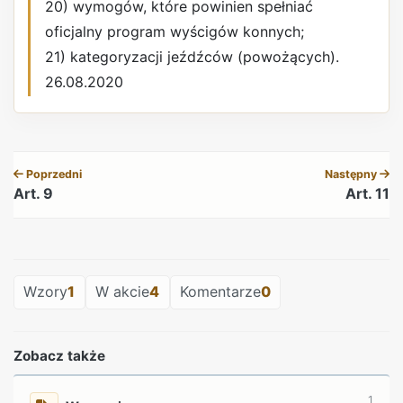
20) wymogów, które powinien spełniać
oficjalny program wyścigów konnych;
21) kategoryzacji jeźdźców (powożących).
26.08.2020
REKLAMA
Poprzedni
Następny
Art. 9
Art. 11
REKLAMA
Wzory
1
W akcie
4
Komentarze
0
Zobacz także
1