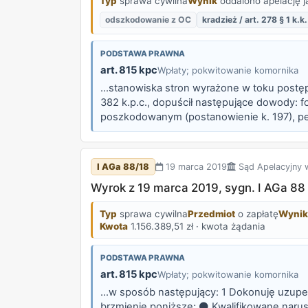
Typ
sprawa cywilna
Wynik
oddalono apelację 
odszkodowanie z OC
kradzież / art. 278 § 1 k.k.
PODSTAWA PRAWNA
art. 815 kpc
Wpłaty; pokwitowanie komornika
...stanowiska stron wyrażone w toku post
382 k.p.c., dopuścił następujące dowody: f
poszkodowanym (postanowienie k. 197), peł
nr rej. (...), w tym w szczególności umowę 
I AGa 88/18
19 marca 2019
Sąd Apelacyjny 
Wyrok z 19 marca 2019, sygn. I AGa 88
Typ
sprawa cywilna
Przedmiot
o zapłatę
Wynik
Kwota
1.156.389,51 zł · kwota żądania
PODSTAWA PRAWNA
art. 815 kpc
Wpłaty; pokwitowanie komornika
...w sposób następujący: 1 Dokonuję uzupeł
brzmienie poniższe; ⚫ Kwalifikowane narusz