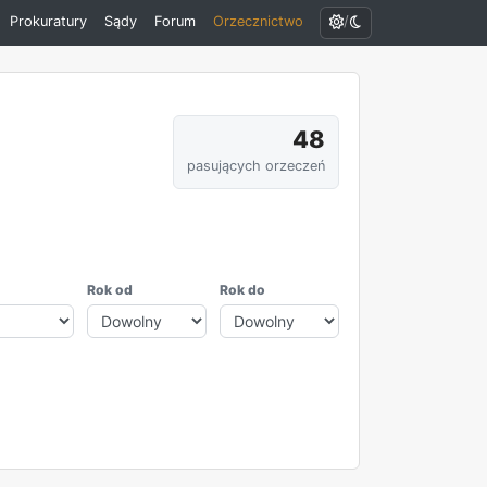
/
Prokuratury
Sądy
Forum
Orzecznictwo
48
pasujących orzeczeń
Rok od
Rok do
REKLAMA