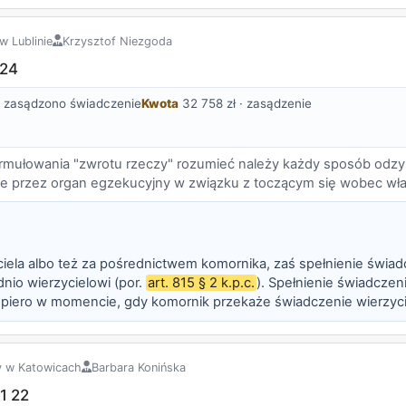
w Lublinie
Krzysztof Niezgoda
 24
zasądzono świadczenie
Kwota
32 758 zł · zasądzenie
rmułowania "zwrotu rzeczy" rozumieć należy każdy sposób odzysk
ęcie przez organ egzekucyjny w związku z toczącym się wobec w
ciela albo też za pośrednictwem komornika, zaś spełnienie świa
nio wierzycielowi (por.
art. 815 § 2 k.p.c.
). Spełnienie świadcze
dopiero w momencie, gdy komornik przekaże świadczenie wierzyc
h, a nadto było chybione. Właściciel może dochodzi...
y w Katowicach
Barbara Konińska
1 22