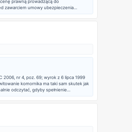
ą ocenę prawną prowadzącą do
rzed zawarciem umowy ubezpieczenia
ładu cię...
C 2006, nr 4, poz. 69; wyrok z 6 lipca 1999
witowanie komornika ma taki sam skutek jak
alnie odczytać, gdyby spełnienie
o...