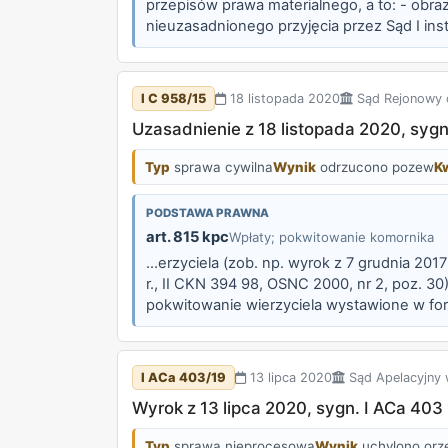
przepisów prawa materialnego, a to: - obraz
nieuzasadnionego przyjęcia przez Sąd I in
poinformowała pozwanego o wcześniejszych 
I C 958/15
18 listopada 2020
Sąd Rejonowy 
Uzasadnienie z 18 listopada 2020, sygn.
Typ
sprawa cywilna
Wynik
odrzucono pozew
K
PODSTAWA PRAWNA
art. 815 kpc
Wpłaty; pokwitowanie komornika
...erzyciela (zob. np. wyrok z 7 grudnia 201
r., II CKN 394 98, OSNC 2000, nr 2, poz. 30
pokwitowanie wierzyciela wystawione w for
świadczenia do rąk komornika nie prowadził
I ACa 403/19
13 lipca 2020
Sąd Apelacyjny 
Wyrok z 13 lipca 2020, sygn. I ACa 403
Typ
sprawa nieprocesowa
Wynik
uchylono orz