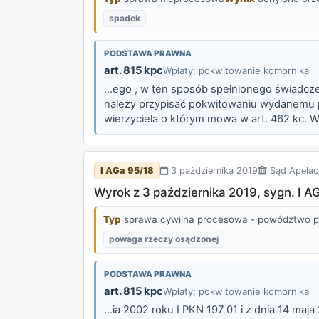
spadek
PODSTAWA PRAWNA
art. 815 kpc
Wpłaty; pokwitowanie komornika
...ego , w ten sposób spełnionego świadcze
należy przypisać pokwitowaniu wydanemu 
wierzyciela o którym mowa w art. 462 kc. 
zajęcia tej wierzytelności , odpierając go , 
I AGa 95/18
3 października 2019
Sąd Apelac
Wyrok z 3 października 2019, sygn. I A
Typ
sprawa cywilna procesowa - powództwo p
powaga rzeczy osądzonej
PODSTAWA PRAWNA
art. 815 kpc
Wpłaty; pokwitowanie komornika
...ia 2002 roku I PKN 197 01 i z dnia 14 ma