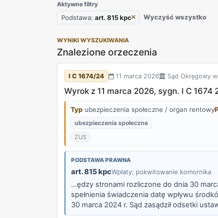
Aktywne filtry
Wyczyść wszystko
Podstawa:
art. 815 kpc
WYNIKI WYSZUKIWANIA
Znalezione orzeczenia
I C 1674/24
11 marca 2026
Sąd Okręgowy w 
Wyrok z 11 marca 2026, sygn. I C 1674 
Typ
ubezpieczenia społeczne / organ rentowy
ubezpieczenia społeczne
ZUS
PODSTAWA PRAWNA
art. 815 kpc
Wpłaty; pokwitowanie komornika
...ędzy stronami rozliczone do dnia 30 mar
spełnienia świadczenia datę wpływu środk
30 marca 2024 r. Sąd zasądził odsetki ust
główne nie zasługiwało na uwzględnienie, a