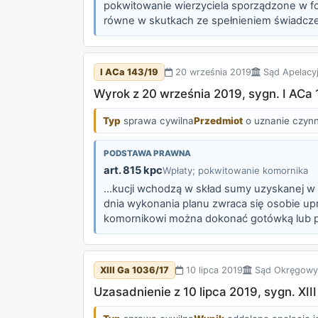
pokwitowanie wierzyciela sporządzone w 
równe w skutkach ze spełnieniem świadczen
podejmowanych czynności egzekucyjnych –
I ACa 143/19
20 września 2019
Sąd Apelacyj
Wyrok z 20 września 2019, sygn. I ACa 
Typ
sprawa cywilna
Przedmiot
o uznanie czynn
PODSTAWA PRAWNA
art. 815 kpc
Wpłaty; pokwitowanie komornika
...kucji wchodzą w skład sumy uzyskanej w
dnia wykonania planu zwraca się osobie up
komornikowi można dokonać gotówką lub po
pokwitowanie komornika ma taki sam skute
XIII Ga 1036/17
10 lipca 2019
Sąd Okręgowy
Uzasadnienie z 10 lipca 2019, sygn. XII