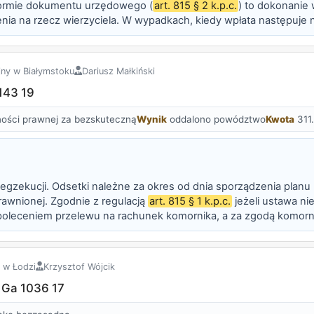
formie dokumentu urzędowego (
art. 815 § 2 k.p.c.
) to dokonanie 
ia na rzecz wierzyciela. W wypadkach, kiedy wpłata następuje
 za pokwitowanie uznać należy odpowiedni dokument bankowy p
ny w Białymstoku
Dariusz Małkiński
143 19
ości prawnej za bezskuteczną
Wynik
oddalono powództwo
Kwota
311.
 egzekucji. Odsetki należne za okres od dnia sporządzenia planu
rawnionej. Zgodnie z regulacją
art. 815 § 1 k.p.c.
jeżeli ustawa ni
leceniem przelewu na rachunek komornika, a za zgodą komorni
k jak pokwitowanie wierzyciela sporządzone w formie dokument
 w Łodzi
Krzysztof Wójcik
I Ga 1036 17