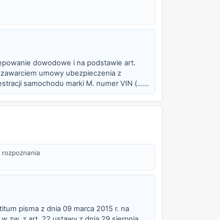
tępowanie dowodowe i na podstawie art.
 zawarciem umowy ubezpieczenia z
tracji samochodu marki M. numer VIN (...),
na o...
 rozpoznania
titum pisma z dnia 09 marca 2015 r. na
 w zw. z art. 22 ustawy z dnia 29 sierpnia