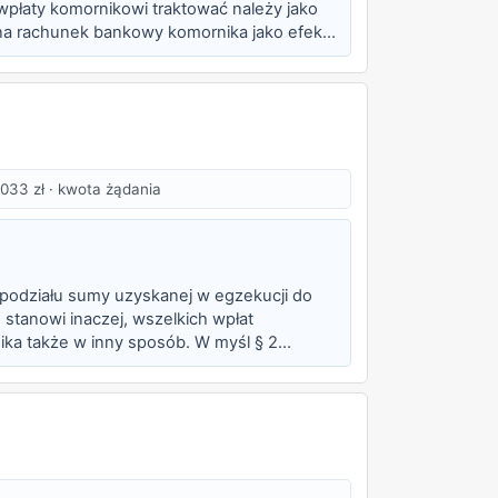
wpłaty komornikowi traktować należy jako
 na rachunek bankowy komornika jako efekt
otwierdzaj...
033 zł · kwota żądania
 podziału sumy uzyskanej w egzekucji do
e stanowi inaczej, wszelkich wpłat
ka także w inny sposób. W myśl § 2
u urzędowego. Zgodnie...