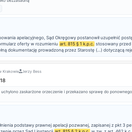
jako bezzasadną
ępowania apelacyjnego, Sąd Okręgowy postanowił uzupełnić pos
ormularz oferty w rozumieniu
art. 815 § 1 k.p.c.
stosowany przed
ną dokumentację prowadzoną przez Starostę (...) dotyczącą rejes
nabycia pojazdu (zarządzenie k. 198) oraz zeznania świadka D. M. 
w Krakowie
Jerzy Bess
 18
uchylono zaskarżone orzeczenie i przekazano sprawę do ponownego
nienia podstawy prawnej apelacji pozwanej, zapisanej z pkt 3 pe
enie przez Sąd I instancji
art. 815 § 2 k.p.c.
w zw. z art. 462 k.c.