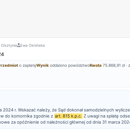
Olsztynie
Ewa Oknińska
24
Przedmiot
o zapłatę
Wynik
oddalono powództwo
Kwota
75.868,91 zł ·
ca 2024 r. Wskazać należy, że Sąd dokonał samodzielnych wylicze
ów do komornika zgodnie z
art. 815 k.p.c.
Z uwagi na spłatę ods
awowe za opóźnienie od należności głównej od dnia 31 marca 20
lbowiem świadczenie to zostało już przez pozwaną spełni...