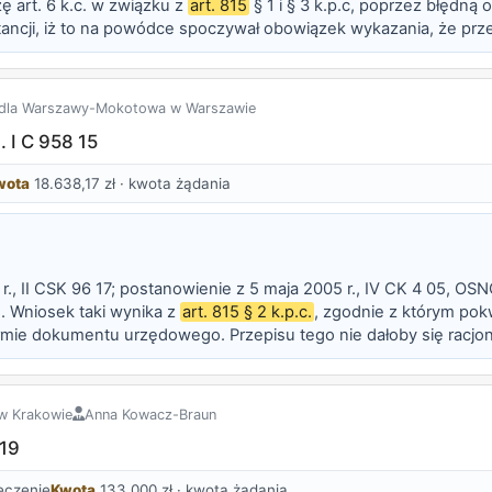
ę art. 6 k.c. w związku z
art. 815
§ 1 i § 3 k.p.c, poprzez błędn
stancji, iż to na powódce spoczywał obowiązek wykazania, że p
naprawach pojazdu, w sytuacji gdy zgodnie z ogólną regułą rozk
dla Warszawy-Mokotowa w Warszawie
 I C 958 15
wota
18.638,17 zł · kwota żądania
7 r., II CSK 96 17; postanowienie z 5 maja 2005 r., IV CK 4 05, OSN
). Wniosek taki wynika z
art. 815 § 2 k.p.c.
, zgodnie z którym pok
mie dokumentu urzędowego. Przepisu tego nie dałoby się racjon
o do zwolnienia dłużnika z obowiązku spełnienia świadczenia. Sk
w Krakowie
Anna Kowacz-Braun
 19
eczenie
Kwota
133.000 zł · kwota żądania