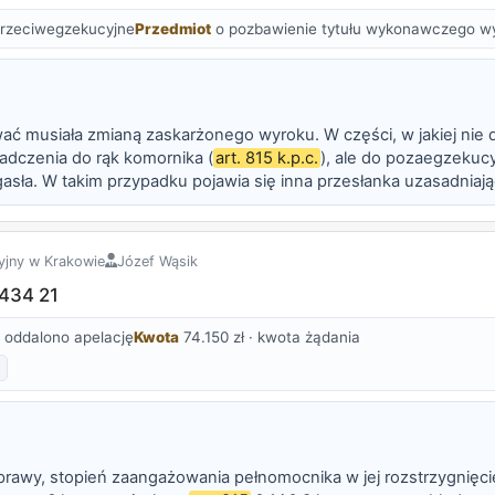
rzeciwegzekucyjne
Przedmiot
o pozbawienie tytułu wykonawczego w
wać musiała zmianą zaskarżonego wyroku. W części, w jakiej ni
adczenia do rąk komornika (
art. 815 k.p.c.
), ale do pozaegzekuc
ła. W takim przypadku pojawia się inna przesłanka uzasadniają
 1 pkt 2 k.p.c. dłużnik może w drodze powództwa żądać pozbawi
yjny w Krakowie
Józef Wąsik
 434 21
oddalono apelację
Kwota
74.150 zł · kwota żądania
 sprawy, stopień zaangażowania pełnomocnika w jej rozstrzygnięcie