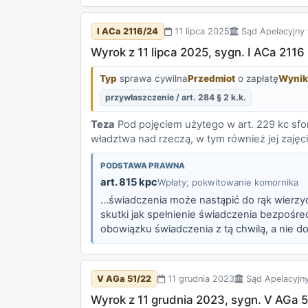
I ACa 2116/24
11 lipca 2025
Sąd Apelacyjny 
Wyrok z 11 lipca 2025, sygn. I ACa 2116
Typ
sprawa cywilna
Przedmiot
o zapłatę
Wynik
przywłaszczenie / art. 284 § 2 k.k.
Teza
Pod pojęciem użytego w art. 229 kc sfo
władztwa nad rzeczą, w tym również jej zaj
PODSTAWA PRAWNA
art. 815 kpc
Wpłaty; pokwitowanie komornika
...świadczenia może nastąpić do rąk wierzy
skutki jak spełnienie świadczenia bezpośred
obowiązku świadczenia z tą chwilą, a nie 
opierało się zatem na błędnych przesłankac
V AGa 51/22
11 grudnia 2023
Sąd Apelacyjn
Wyrok z 11 grudnia 2023, sygn. V AGa 5