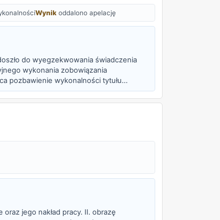
ykonalności
Wynik
oddalono apelację
e doszło do wyegzekwowania świadczenia
yjnego wykonania zobowiązania
ca pozbawienie wykonalności tytułu
enia tytułu wyko...
 oraz jego nakład pracy. II. obrazę