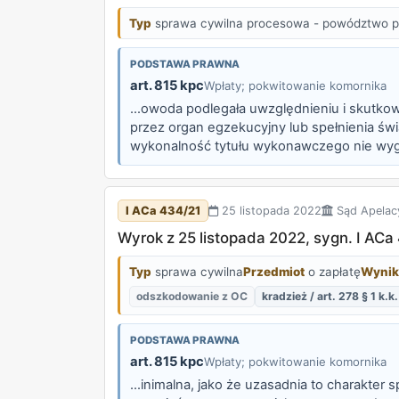
Typ
sprawa cywilna procesowa - powództwo p
PODSTAWA PRAWNA
art. 815 kpc
Wpłaty; pokwitowanie komornika
...owoda podlegała uwzględnieniu i skutko
przez organ egzekucyjny lub spełnienia świ
wykonalność tytułu wykonawczego nie wygas
wykonawczego. Zgodnie bowiem z art. 840 §
I ACa 434/21
25 listopada 2022
Sąd Apelac
Wyrok z 25 listopada 2022, sygn. I ACa
Typ
sprawa cywilna
Przedmiot
o zapłatę
Wynik
odszkodowanie z OC
kradzież / art. 278 § 1 k.k.
PODSTAWA PRAWNA
art. 815 kpc
Wpłaty; pokwitowanie komornika
...inimalna, jako że uzasadnia to charakter