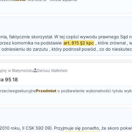
nia, faktycznie skorzystał. W tej części wywodu prawnego Sąd n
przez komornika na podstawie
art. 815 §2 kpc
, które zrównał ,
W odniesieniu do zarzutu , który podnosił powód , co do niesku
Sąd Okregowy uznał , iż nie jest on usprawiedliwiony. Jakkolwiek...
yjny w Białymstoku
Dariusz Małkiński
Ga 95 18
rzeciwegzekucyjne
Przedmiot
o pozbawienie wykonalności tytułu w
ja 2010 roku, II CSK 592 09). Przyjmuje się ponadto, że skoro po