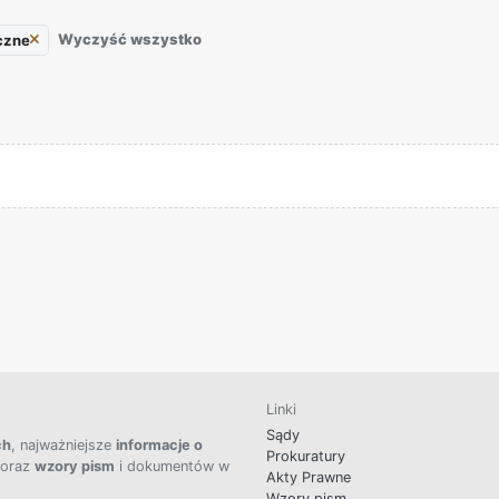
Wyczyść wszystko
czne
Linki
Sądy
ch
, najważniejsze
informacje o
Prokuratury
 oraz
wzory pism
i dokumentów w
Akty Prawne
Wzory pism