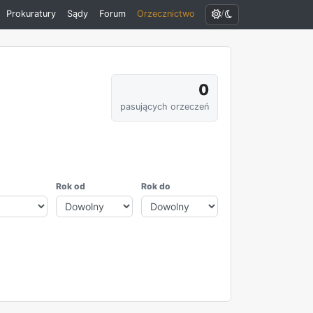
/
Prokuratury
Sądy
Forum
Orzecznictwo
0
pasujących orzeczeń
Rok od
Rok do
REKLAMA