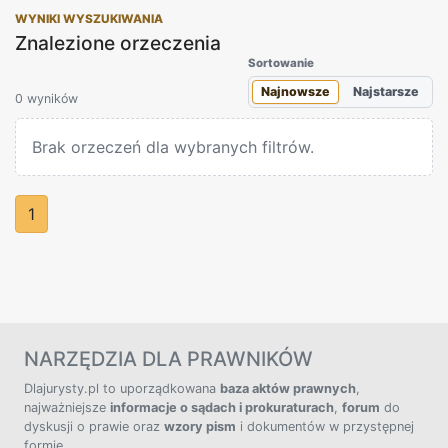
WYNIKI WYSZUKIWANIA
Znalezione orzeczenia
Sortowanie
Najnowsze
Najstarsze
0 wyników
Brak orzeczeń dla wybranych filtrów.
1
NARZĘDZIA DLA PRAWNIKÓW
Dlajurysty.pl to uporządkowana
baza aktów prawnych
,
najważniejsze
informacje o sądach i prokuraturach
,
forum
do
dyskusji o prawie oraz
wzory pism
i dokumentów w przystępnej
formie.