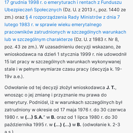
17 grudnia 1998 r. o emeryturach i rentach z Funduszu
Ubezpieczeń Społecznych
(Dz. U. z 2013 r., poz. 1440 ze
zm.) oraz
§ 4 rozporządzenia Rady Ministrów z dnia 7
lutego 1983 r. w sprawie wieku emerytalnego
pracowników zatrudnionych w szczególnych warunkach
lub w szczególnym charakterze
(Dz. U. z 1983 r. Nr 8,
poz. 43 ze zm.). W uzasadnieniu decyzji wskazano, że
wnioskodawca na dzień 1 stycznia 1999 r. nie udowodnił
15 lat pracy w szczególnych warunkach wykonywanej
stale i w pełnym wymiarze czasu pracy (decyzja k. 19-
19v a.e.).
Odwołanie od tej decyzji złożył wnioskodawca
J. T.
,
wnosząc o jej zmianę i przyznanie mu prawa do
emerytury. Podniósł, iż w warunkach szczególnych był
zatrudniony w okresie od 17 maja 1976 r. do 30 czerwca
1980 r. w
(...) S.A.
” w
B.
oraz od 1 lipca 1980 r. do 30
października 1995 r. w
(...)
(...)
w
B.
(odwołanie k. 2-3
a.s.).