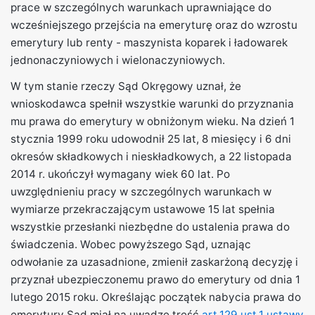
prace w szczególnych warunkach uprawniające do
wcześniejszego przejścia na emeryturę oraz do wzrostu
emerytury lub renty - maszynista koparek i ładowarek
jednonaczyniowych i wielonaczyniowych.
W tym stanie rzeczy Sąd Okręgowy uznał, że
wnioskodawca spełnił wszystkie warunki do przyznania
mu prawa do emerytury w obniżonym wieku. Na dzień 1
stycznia 1999 roku udowodnił 25 lat, 8 miesięcy i 6 dni
okresów składkowych i nieskładkowych, a 22 listopada
2014 r. ukończył wymagany wiek 60 lat. Po
uwzględnieniu pracy w szczególnych warunkach w
wymiarze przekraczającym ustawowe 15 lat spełnia
wszystkie przesłanki niezbędne do ustalenia prawa do
świadczenia. Wobec powyższego Sąd, uznając
odwołanie za uzasadnione, zmienił zaskarżoną decyzję i
przyznał ubezpieczonemu prawo do emerytury od dnia 1
lutego 2015 roku. Określając początek nabycia prawa do
emerytury Sąd miał na uwadze treść
art.129 ust.1 ustawy