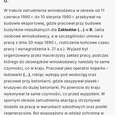
O.
.
W trakcie zatrudnienia wnioskodawca w okresie od 11
czerwca 1990 r. do 10 sierpnia 1990 r. przebywał na
budowie eksportowej, gdzie pracował przy budowie
budynków mieszkalnych dla
Zakładów (...)
w
B.
(akta
osobowe wnioskodawcy, a w szczególności umowa o
pracę z dnia 30 maja 1990 r., rozliczenie końcowe czasu
pracy i wynagrodzenia k. 21 a.s.). Wyjazd był
organizowany przez macierzysty zakład pracy, podczas
którego do obowiązków wnioskodawcy należały te same
czynności, co w kraju. Pracował jako operator koparko –
ładowarki
(...)
, robiąc wykopy pod wodociąg oraz
pracował przy betoniarni, gdzie zasypywał piasek i
kruszywo do dużej betoniarki. Po powrocie do kraju
wykonywał te same czynności, co przed wyjazdem. W
spornym okresie zatrudnienia skarżący otrzymywał
dodatki za pracę w warunkach szkodliwych oraz posiłki
regeneracyjne. Był wyposażony w odzież ochronną w