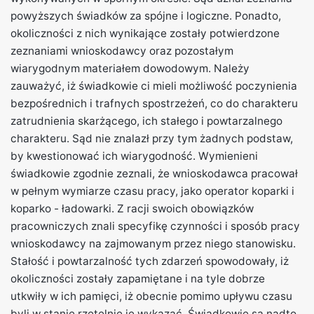
powyższych świadków za spójne i logiczne. Ponadto,
okoliczności z nich wynikające zostały potwierdzone
zeznaniami wnioskodawcy oraz pozostałym
wiarygodnym materiałem dowodowym. Należy
zauważyć, iż świadkowie ci mieli możliwość poczynienia
bezpośrednich i trafnych spostrzeżeń, co do charakteru
zatrudnienia skarżącego, ich stałego i powtarzalnego
charakteru. Sąd nie znalazł przy tym żadnych podstaw,
by kwestionować ich wiarygodność. Wymienieni
świadkowie zgodnie zeznali, że wnioskodawca pracował
w pełnym wymiarze czasu pracy, jako operator koparki i
koparko - ładowarki. Z racji swoich obowiązków
pracowniczych znali specyfikę czynności i sposób pracy
wnioskodawcy na zajmowanym przez niego stanowisku.
Stałość i powtarzalność tych zdarzeń spowodowały, iż
okoliczności zostały zapamiętane i na tyle dobrze
utkwiły w ich pamięci, iż obecnie pomimo upływu czasu
byli w stanie rzetelnie je wykazać. Świadkowie są nadto