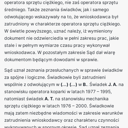
operatora sprzętu ciężkiego, nie zaś operatora sprzętu
średniego. Także zeznania świadków, jak i samego
odwołującego wskazywały na to, że wnioskodawca był
zatrudniony w charakterze operatora sprzętu ciężkiego.
W świetle powyższego, uznać należy, iż wymieniony
dokument nie odzwierciedla w pełni zakresu prac, jakie
stale i w pełnym wymiarze czasu pracy wykonywał
wnioskodawca. W pozostałym zakresie Sąd dał wiarę
dokumentom będącym dowodami w sprawie.
Sąd uznał zeznania przesłuchanych w sprawie świadków
za spójne i logiczne. Świadkowie byli zatrudnieni
wspólnie z odwołującym w
(...)
(...)
w
B.
. Świadek
J. A.
na
stanowisku operatora koparki w latach 1977 – 1995,
natomiast świadek
A. T.
na stanowisku mechanika
sprzętu ciężkiego w latach 1976 – 2000. Świadkowie
mają zatem niezbędne wiadomości w zakresie warunków
zatrudnienia wnioskodawcy oraz charakteru czynności
wykonywanych w spornym okresie. Sąd uznał zeznania