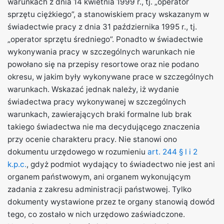
warunkach z dnia 14 kwietnia 1999 r., tj. „operator
sprzętu ciężkiego”, a stanowiskiem pracy wskazanym w
świadectwie pracy z dnia 31 października 1995 r., tj.
„operator sprzętu średniego”. Ponadto w świadectwie
wykonywania pracy w szczególnych warunkach nie
powołano się na przepisy resortowe oraz nie podano
okresu, w jakim były wykonywane prace w szczególnych
warunkach. Wskazać jednak należy, iż wydanie
świadectwa pracy wykonywanej w szczególnych
warunkach, zawierających braki formalne lub brak
takiego świadectwa nie ma decydującego znaczenia
przy ocenie charakteru pracy. Nie stanowi ono
dokumentu urzędowego w rozumieniu
art. 244 § l i 2
k.p.c.
, gdyż podmiot wydający to świadectwo nie jest ani
organem państwowym, ani organem wykonującym
zadania z zakresu administracji państwowej. Tylko
dokumenty wystawione przez te organy stanowią dowód
tego, co zostało w nich urzędowo zaświadczone.