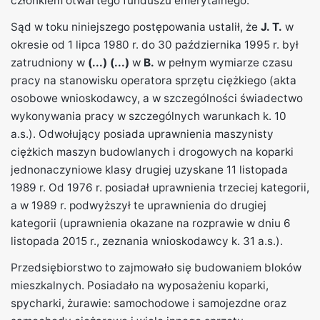
członkiem otwartego funduszu emerytalnego.
Sąd w toku niniejszego postępowania ustalił, że
J. T.
w
okresie od 1 lipca 1980 r. do 30 października 1995 r. był
zatrudniony w
(...)
(...)
w
B.
w pełnym wymiarze czasu
pracy na stanowisku operatora sprzętu ciężkiego (akta
osobowe wnioskodawcy, a w szczególności świadectwo
wykonywania pracy w szczególnych warunkach k. 10
a.s.). Odwołujący posiada uprawnienia maszynisty
ciężkich maszyn budowlanych i drogowych na koparki
jednonaczyniowe klasy drugiej uzyskane 11 listopada
1989 r. Od 1976 r. posiadał uprawnienia trzeciej kategorii,
a w 1989 r. podwyższył te uprawnienia do drugiej
kategorii (uprawnienia okazane na rozprawie w dniu 6
listopada 2015 r., zeznania wnioskodawcy k. 31 a.s.).
Przedsiębiorstwo to zajmowało się budowaniem bloków
mieszkalnych. Posiadało na wyposażeniu koparki,
spycharki, żurawie: samochodowe i samojezdne oraz