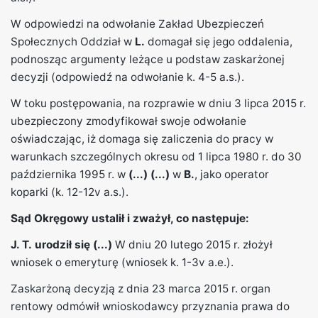
W odpowiedzi na odwołanie Zakład Ubezpieczeń
Społecznych Oddział w
L.
domagał się jego oddalenia,
podnosząc argumenty leżące u podstaw zaskarżonej
decyzji (odpowiedź na odwołanie k. 4-5 a.s.).
W toku postępowania, na rozprawie w dniu 3 lipca 2015 r.
ubezpieczony zmodyfikował swoje odwołanie
oświadczając, iż domaga się zaliczenia do pracy w
warunkach szczególnych okresu od 1 lipca 1980 r. do 30
października 1995 r. w
(...)
(...)
w
B.
, jako operator
koparki (k. 12-12v a.s.).
Sąd Okręgowy ustalił i zważył, co następuje:
J. T.
urodził się (...)
W dniu 20 lutego 2015 r. złożył
wniosek o emeryturę (wniosek k. 1-3v a.e.).
Zaskarżoną decyzją z dnia 23 marca 2015 r. organ
rentowy odmówił wnioskodawcy przyznania prawa do