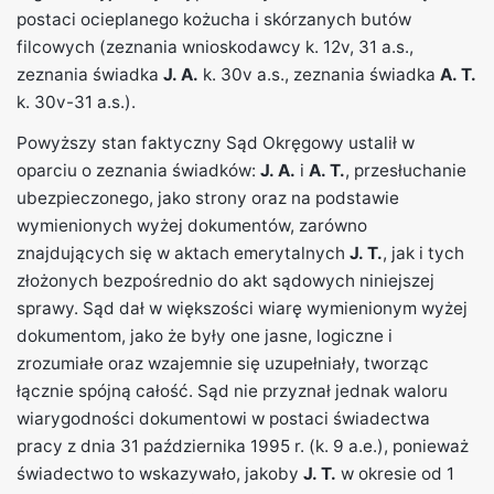
postaci ocieplanego kożucha i skórzanych butów
filcowych (zeznania wnioskodawcy k. 12v, 31 a.s.,
zeznania świadka
J. A.
k. 30v a.s., zeznania świadka
A. T.
k. 30v-31 a.s.).
Powyższy stan faktyczny Sąd Okręgowy ustalił w
oparciu o zeznania świadków:
J. A.
i
A. T.
, przesłuchanie
ubezpieczonego, jako strony oraz na podstawie
wymienionych wyżej dokumentów, zarówno
znajdujących się w aktach emerytalnych
J. T.
, jak i tych
złożonych bezpośrednio do akt sądowych niniejszej
sprawy. Sąd dał w większości wiarę wymienionym wyżej
dokumentom, jako że były one jasne, logiczne i
zrozumiałe oraz wzajemnie się uzupełniały, tworząc
łącznie spójną całość. Sąd nie przyznał jednak waloru
wiarygodności dokumentowi w postaci świadectwa
pracy z dnia 31 października 1995 r. (k. 9 a.e.), ponieważ
świadectwo to wskazywało, jakoby
J. T.
w okresie od 1