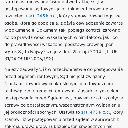
Natomiast omawiane świadectwo traktuje się w
postępowaniu sądowym, jako dokument prywatny w
rozumieniu
art. 245 k.p.c.
, który stanowi dowód tego, że
osoba, która go podpisała, złożyła oświadczenie zawarte
w dokumencie. Dokument taki podlega kontroli zarówno,
co do prawdziwości wskazanych w nim faktów, jak i co
do prawidłowości wskazanej podstawy prawnej (por.
wyrok Sądu Najwyższego z dnia 25 maja 2004 r., III UK
31/04 OSNP 2005/1/13).
Należy zauważyć, iż w przeciwieństwie do postępowania
przed organem rentowym, Sąd nie jest związany
środkami dowodowymi określonymi dla dowodzenia
faktów przed organami rentowymi. Zasadniczym celem
postępowania przed Sądem jest, bowiem rozstrzygnięcie
sprawy po dostatecznym, wszechstronnym wyjaśnieniu
jej okoliczności spornych. Ułatwia to
art. 473 k.p.c.
, który
stanowi, iż w postępowaniu przed sądem w sprawach z
zakresu prawa pracy i ubezpieczeń społecznych nie