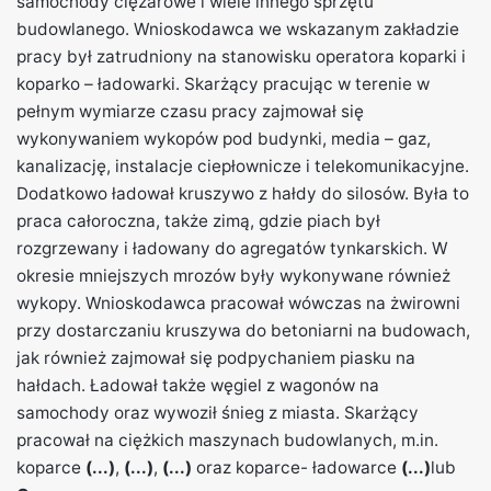
samochody ciężarowe i wiele innego sprzętu
budowlanego. Wnioskodawca we wskazanym zakładzie
pracy był zatrudniony na stanowisku operatora koparki i
koparko – ładowarki. Skarżący pracując w terenie w
pełnym wymiarze czasu pracy zajmował się
wykonywaniem wykopów pod budynki, media – gaz,
kanalizację, instalacje ciepłownicze i telekomunikacyjne.
Dodatkowo ładował kruszywo z hałdy do silosów. Była to
praca całoroczna, także zimą, gdzie piach był
rozgrzewany i ładowany do agregatów tynkarskich. W
okresie mniejszych mrozów były wykonywane również
wykopy. Wnioskodawca pracował wówczas na żwirowni
przy dostarczaniu kruszywa do betoniarni na budowach,
jak również zajmował się podpychaniem piasku na
hałdach. Ładował także węgiel z wagonów na
samochody oraz wywoził śnieg z miasta. Skarżący
pracował na ciężkich maszynach budowlanych, m.in.
koparce
(...)
,
(...)
,
(...)
oraz koparce- ładowarce
(...)
lub