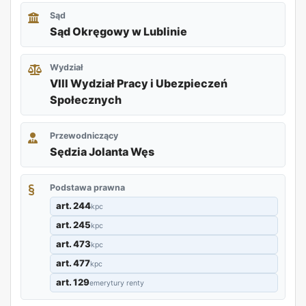
Sąd
Sąd Okręgowy w Lublinie
Wydział
VIII Wydział Pracy i Ubezpieczeń
Społecznych
Przewodniczący
Sędzia Jolanta Węs
Podstawa prawna
art. 244
kpc
art. 245
kpc
art. 473
kpc
art. 477
kpc
art. 129
emerytury renty