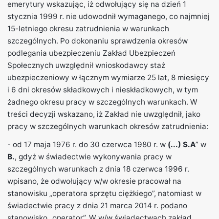
emerytury wskazując, iż odwołujący się na dzień 1
stycznia 1999 r. nie udowodnił wymaganego, co najmniej
15-letniego okresu zatrudnienia w warunkach
szczególnych. Po dokonaniu sprawdzenia okresów
podlegania ubezpieczeniu Zakład Ubezpieczeń
Społecznych uwzględnił wnioskodawcy staż
ubezpieczeniowy w łącznym wymiarze 25 lat, 8 miesięcy
i 6 dni okresów składkowych i nieskładkowych, w tym
żadnego okresu pracy w szczególnych warunkach. W
treści decyzji wskazano, iż Zakład nie uwzględnił, jako
pracy w szczególnych warunkach okresów zatrudnienia:
- od 17 maja 1976 r. do 30 czerwca 1980 r. w
(...) S.A
” w
B.
, gdyż w świadectwie wykonywania pracy w
szczególnych warunkach z dnia 18 czerwca 1996 r.
wpisano, że odwołujący w/w okresie pracował na
stanowisku „operatora sprzętu ciężkiego”, natomiast w
świadectwie pracy z dnia 21 marca 2014 r. podano
stanowisko „operator”. W w/w świadectwach zakład