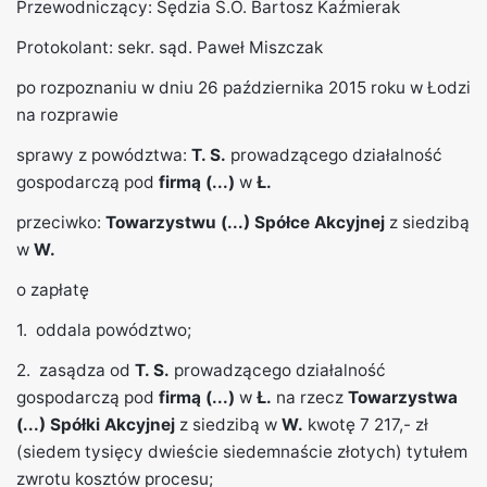
Przewodniczący: Sędzia S.O. Bartosz Kaźmierak
Protokolant: sekr. sąd. Paweł Miszczak
po rozpoznaniu w dniu 26 października 2015 roku w Łodzi
na rozprawie
sprawy z powództwa:
T. S.
prowadzącego działalność
gospodarczą pod
firmą (...)
w
Ł.
przeciwko:
Towarzystwu (...) Spółce Akcyjnej
z siedzibą
w
W.
o zapłatę
1. oddala powództwo;
2. zasądza od
T. S.
prowadzącego działalność
gospodarczą pod
firmą (...)
w
Ł.
na rzecz
Towarzystwa
(...) Spółki Akcyjnej
z siedzibą w
W.
kwotę 7 217,- zł
(siedem tysięcy dwieście siedemnaście złotych) tytułem
zwrotu kosztów procesu;